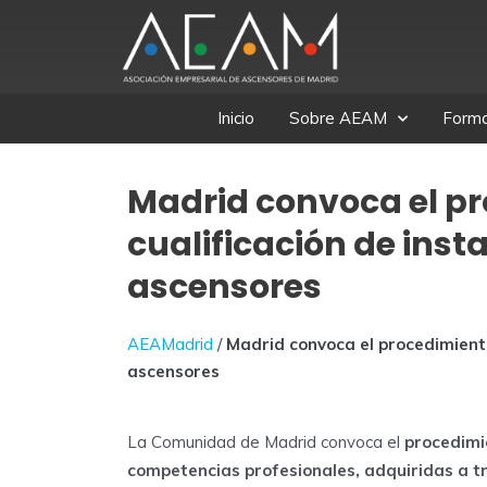
Ir
al
contenido
Inicio
Sobre AEAM
Forma
Madrid convoca el pr
cualificación de ins
ascensores
AEAMadrid
/
Madrid convoca el procedimient
ascensores
La Comunidad de Madrid convoca el
procedimie
competencias profesionales, adquiridas a tr